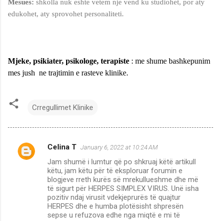
Mesues:
shkolla nuk eshte vetem nje vend ku studiohet, por aty
edukohet, aty sprovohet personaliteti.
Mjeke, psikiater, psikologe, terapiste
: me shume bashkepunim
mes jush ne trajtimin e rasteve klinike.
Crregullimet Klinike
Celina T
January 6, 2022 at 10:24 AM
C
Jam shumë i lumtur që po shkruaj këtë artikull
o
këtu, jam këtu për të eksploruar forumin e
m
blogjeve rreth kurës së mrekullueshme dhe më
të sigurt për HERPES SIMPLEX VIRUS. Unë isha
m
pozitiv ndaj virusit vdekjeprurës të quajtur
HERPES dhe e humba plotësisht shpresën
e
sepse u refuzova edhe nga miqtë e mi të