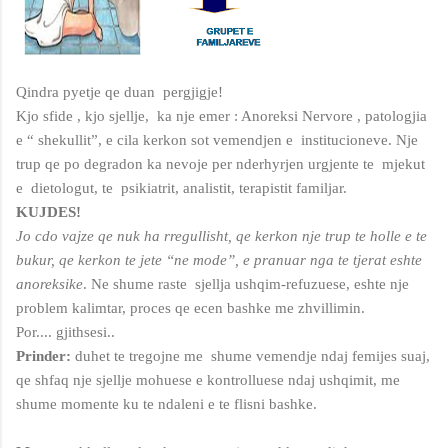
Qindra pyetje qe duan pergjigje!
Kjo sfide , kjo sjellje, ka nje emer : Anoreksi Nervore , patologjia
e “ shekullit”, e cila kerkon sot vemendjen e institucioneve. Nje
trup qe po degradon ka nevoje per nderhyrjen urgjente te mjekut
e dietologut, te psikiatrit, analistit, terapistit familjar.
KUJDES!
Jo cdo vajze qe nuk ha rregullisht, qe kerkon nje trup te holle e te
bukur, qe kerkon te jete “ne mode”, e pranuar nga te tjerat eshte
anoreksike
. Ne shume raste sjellja ushqim-refuzuese, eshte nje
problem kalimtar, proces qe ecen bashke me zhvillimin.
Por.... gjithsesi..
Prinder:
duhet te tregojne me shume vemendje ndaj femijes suaj,
qe shfaq nje sjellje mohuese e kontrolluese ndaj ushqimit, me
shume momente ku te ndaleni e te flisni bashke.