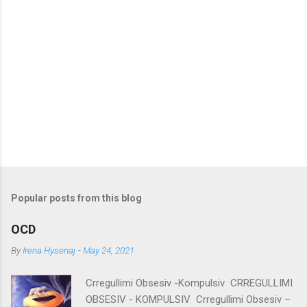
P
o
s
t
Popular posts from this blog
a
C
OCD
o
m
By
Irena Hysenaj
-
May 24, 2021
m
e
Crregullimi Obsesiv -Kompulsiv CRREGULLIMI
n
t
OBSESIV - KOMPULSIV Crregullimi Obsesiv –