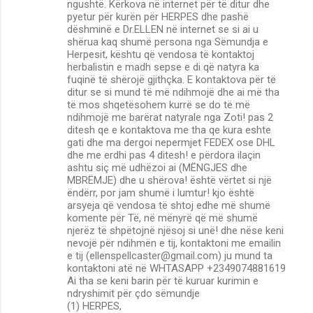
n
ngushtë. Kërkova në internet për të ditur dhe
pyetur për kurën për HERPES dhe pashë
t
dëshminë e Dr.ELLEN në internet se si ai u
s
shërua kaq shumë persona nga Sëmundja e
Herpesit, kështu që vendosa të kontaktoj
herbalistin e madh sepse e di që natyra ka
fuqinë të shërojë gjithçka. E kontaktova për të
ditur se si mund të më ndihmojë dhe ai më tha
të mos shqetësohem kurrë se do të më
ndihmojë me barërat natyrale nga Zoti! pas 2
ditesh qe e kontaktova me tha qe kura eshte
gati dhe ma dergoi nepermjet FEDEX ose DHL
dhe me erdhi pas 4 ditesh! e përdora ilaçin
ashtu siç më udhëzoi ai (MËNGJES dhe
MBRËMJE) dhe u shërova! është vërtet si një
ëndërr, por jam shumë i lumtur! kjo është
arsyeja që vendosa të shtoj edhe më shumë
komente për Të, në mënyrë që më shumë
njerëz të shpëtojnë njësoj si unë! dhe nëse keni
nevojë për ndihmën e tij, kontaktoni me emailin
e tij (ellenspellcaster@gmail.com) ju mund ta
kontaktoni atë në WHTASAPP +2349074881619
Ai tha se keni barin për të kuruar kurimin e
ndryshimit për çdo sëmundje
(1) HERPES,