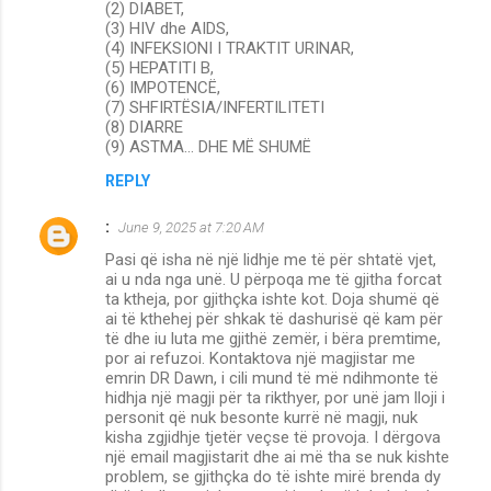
(2) DIABET,
(3) HIV dhe AIDS,
(4) INFEKSIONI I TRAKTIT URINAR,
(5) HEPATITI B,
(6) IMPOTENCË,
(7) SHFIRTËSIA/INFERTILITETI
(8) DIARRE
(9) ASTMA… DHE MË SHUMË
REPLY
:
June 9, 2025 at 7:20 AM
Pasi që isha në një lidhje me të për shtatë vjet,
ai u nda nga unë. U përpoqa me të gjitha forcat
ta ktheja, por gjithçka ishte kot. Doja shumë që
ai të kthehej për shkak të dashurisë që kam për
të dhe iu luta me gjithë zemër, i bëra premtime,
por ai refuzoi. Kontaktova një magjistar me
emrin DR Dawn, i cili mund të më ndihmonte të
hidhja një magji për ta rikthyer, por unë jam lloji i
personit që nuk besonte kurrë në magji, nuk
kisha zgjidhje tjetër veçse të provoja. I dërgova
një email magjistarit dhe ai më tha se nuk kishte
problem, se gjithçka do të ishte mirë brenda dy