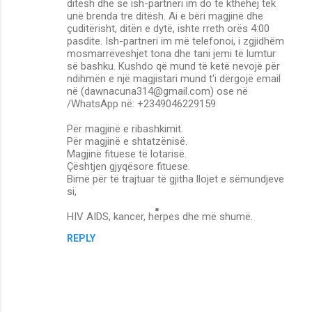
ditësh dhe se ish-partneri im do të kthehej tek
unë brenda tre ditësh. Ai e bëri magjinë dhe
çuditërisht, ditën e dytë, ishte rreth orës 4:00
pasdite. Ish-partneri im më telefonoi, i zgjidhëm
mosmarrëveshjet tona dhe tani jemi të lumtur
së bashku. Kushdo që mund të ketë nevojë për
ndihmën e një magjistari mund t'i dërgojë email
në (dawnacuna314@gmail.com) ose në
/WhatsApp në: +2349046229159
Për magjinë e ribashkimit.
Për magjinë e shtatzënisë.
Magjinë fituese të lotarisë.
Çështjen gjyqësore fituese.
Bimë për të trajtuar të gjitha llojet e sëmundjeve
si,
HIV AIDS, kancer, herpes dhe më shumë.
REPLY