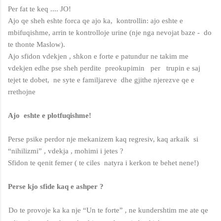
Per fat te keq .... JO!
Ajo qe sheh eshte forca qe ajo ka, kontrollin: ajo eshte e
mbifuqishme, arrin te kontrolloje urine (nje nga nevojat baze - do
te thonte Maslow).
Ajo sfidon vdekjen , shkon e forte e patundur ne takim me
vdekjen edhe pse sheh perdite
preokupimin
per
trupin e saj
tejet te dobet,
ne syte e familjareve dhe gjithe njerezve qe e
rrethojne
Ajo eshte e plotfuqishme!
Perse psike perdor nje mekanizem kaq regresiv, kaq arkaik si
“nihilizmi” , vdekja , mohimi i jetes ?
Sfidon te qenit femer ( te ciles natyra i kerkon te behet nene!)
Perse kjo sfide kaq e ashper ?
Do te provoje ka ka nje “Un te forte” , ne kundershtim me ate qe