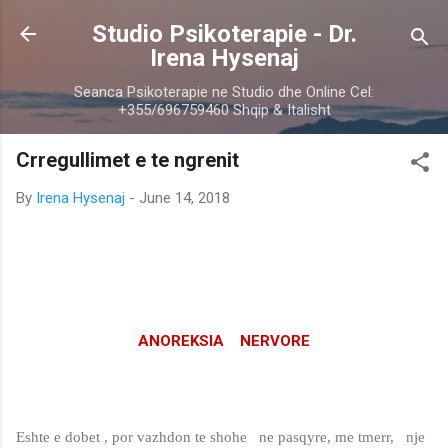
Skip to main content
Studio Psikoterapie - Dr.
Irena Hysenaj
Seanca Psikoterapie ne Studio dhe Online Cel:
+355/696759460 Shqip & Italisht
Crregullimet e te ngrenit
By
Irena Hysenaj
-
June 14, 2018
ANOREKSIA NERVORE
Eshte e dobet , por vazhdon te shohe ne pasqyre, me tmerr, nje