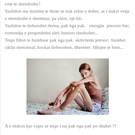
vete te shendoshe?
Vazhdon me insistim te thote se nuk eshte e dobet, se i duket vetja
e shendoshe e shemtuar, pa vlere, nje hic.
Vazhdon te dobesohet derisa, pak nga pak, energjia jetesore bie;
vemendja e perqendrimi ulet; humori sheshohet...
Trupi fillon te humbase pak nga pak aktivitetin jetesor; humbet
ciklin menstrual; kockat dobesohen, dhembet fillojne te bien...
A e shikon kjo vajze se trupi i saj pak nga pak po shuhet ?!