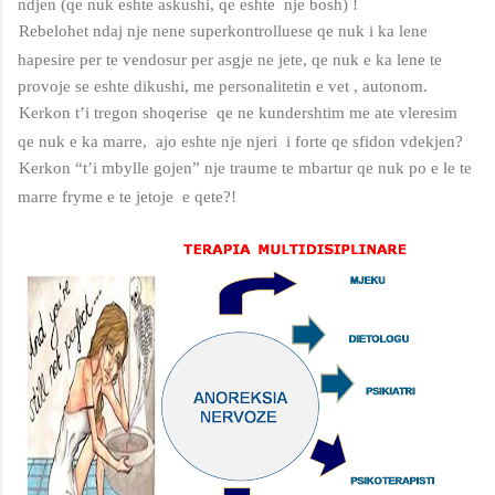
ndjen (qe nuk eshte askushi, qe eshte nje bosh) !
Rebelohet ndaj nje nene superkontrolluese qe nuk i ka lene
hapesire per te vendosur per asgje ne jete, qe nuk e ka lene te
provoje se eshte dikushi, me personalitetin e vet , autonom.
Kerkon t’i tregon shoqerise qe ne kundershtim me ate vleresim
qe nuk e ka marre, ajo eshte nje njeri i forte qe sfidon vdekjen?
Kerkon “t’i mbylle gojen” nje traume te mbartur qe nuk po e le te
marre fryme e te jetoje e qete?!