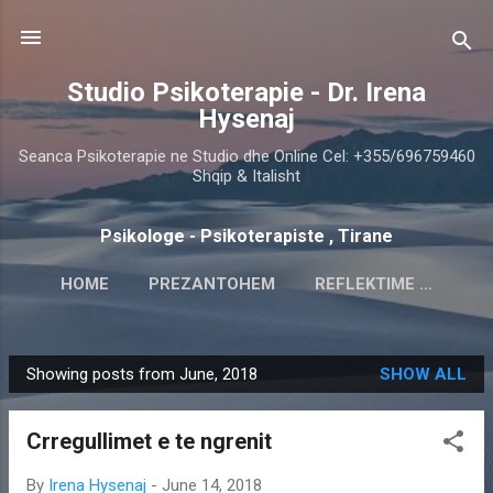
Skip to main content
Studio Psikoterapie - Dr. Irena
Hysenaj
Seanca Psikoterapie ne Studio dhe Online Cel: +355/696759460
Shqip & Italisht
Psikologe - Psikoterapiste , Tirane
HOME
PREZANTOHEM
REFLEKTIME ...
SHERBIMET
KU NDODHEM
MORE…
Showing posts from June, 2018
SHOW ALL
PSIKOTERAPIA
P
o
Crregullimet e te ngrenit
s
t
By
Irena Hysenaj
-
June 14, 2018