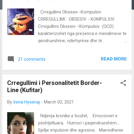
s
Crregullimi Obsesiv -Kompulsiv
CRREGULLIMI OBSESIV - KOMPULSIV
Crregullimi Obsesiv –Kompulsiv (OCD)
karakterizohet nga prezenca e mendimeve te
qëndrueshme, ndërhyrëse dhe të
padëshiruara , që vetë personi, në mungesë
të ankthit, i quan të pabazuara dhe pa sens.
READ MORE
21 comments
Personat me crregullimin OCD mund të
shqetesohen në mënyrë të egzagjeruar për
pisllekun dhe mikrobet; mund të tmerrohen
Crregullimi i Personalitetit Border-
nga frika se mund t’i kenë bërë pa dashje keq
Line (Kufitar)
dikujt, frikë se mos në ndonjë rast humbasin
kontrollin e vetes dhe bëhen agresivë, frikë
By
Irena Hysenaj
-
March 02, 2021
nga sëmundjet infektive; mendime te
padeshirueshme nderhyrese, ngulmues,
Ndjenja kronike e boshit; Emocionet e
absurde, numra, fraza, te cilat nuk i shqiten
pështjelluara; Humori i paqëndrueshëm ;
nga mendja, ..etj. Obsesionet shoqërohen
Sjellje impulsive dhe agresive; Marredhenie
me emocione të pakëndshme si frika,