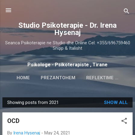
Skip to main content
Studio Psikoterapie - Dr. Irena
Hysenaj
Seanca Psikoterapie ne Studio dhe Online Cel: +355/696759460
Shqip & Italisht
Psikologe - Psikoterapiste , Tirane
HOME
PREZANTOHEM
REFLEKTIME ...
SHERBIMET
KU NDODHEM
MORE…
Showing posts from 2021
SHOW ALL
PSIKOTERAPIA
P
o
OCD
s
t
By
Irena Hysenaj
-
May 24, 2021