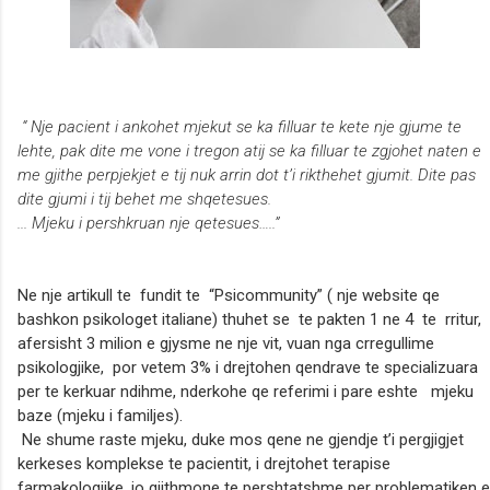
“ Nje pacient i ankohet mjekut se ka filluar te kete nje gjume te
lehte, pak dite me vone i tregon atij se ka filluar te zgjohet naten e
me gjithe perpjekjet e tij nuk arrin dot t’i rikthehet gjumit. Dite pas
dite gjumi i tij behet me shqetesues.
... Mjeku i pershkruan nje qetesues…..”
Ne nje artikull te fundit te “Psicommunity” ( nje website qe
bashkon psikologet italiane) thuhet se te pakten 1 ne 4 te rritur,
afersisht 3 milion e gjysme ne nje vit, vuan nga crregullime
psikologjike, por vetem 3% i drejtohen qendrave te specializuara
per te kerkuar ndihme, nderkohe qe referimi i pare eshte mjeku
baze (mjeku i familjes).
Ne shume raste mjeku, duke mos qene ne gjendje t’i pergjigjet
kerkeses komplekse te pacientit, i drejtohet terapise
farmakologjike, jo gjithmone te pershtatshme per problematiken e