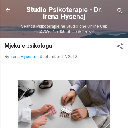
Skip to main content
Studio Psikoterapie - Dr.
Irena Hysenaj
Seanca Psikoterapie ne Studio dhe Online Cel:
+355/696759460 Shqip & Italisht
Mjeku e psikologu
By
Irena Hysenaj
-
September 17, 2012