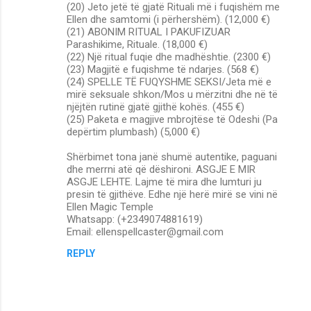
(20) Jeto jetë të gjatë Rituali më i fuqishëm me
Ellen dhe samtomi (i përhershëm). (12,000 €)
(21) ABONIM RITUAL I PAKUFIZUAR
Parashikime, Rituale. (18,000 €)
(22) Një ritual fuqie dhe madhështie. (2300 €)
(23) Magjitë e fuqishme të ndarjes. (568 €)
(24) SPELLE TË FUQYSHME SEKSI/Jeta më e
mirë seksuale shkon/Mos u mërzitni dhe në të
njëjtën rutinë gjatë gjithë kohës. (455 €)
(25) Paketa e magjive mbrojtëse të Odeshi (Pa
depërtim plumbash) (5,000 €)
Shërbimet tona janë shumë autentike, paguani
dhe merrni atë që dëshironi. ASGJE E MIR
ASGJE LEHTE. Lajme të mira dhe lumturi ju
presin të gjithëve. Edhe një herë mirë se vini në
Ellen Magic Temple
Whatsapp: (+2349074881619)
Email: ellenspellcaster@gmail.com
REPLY