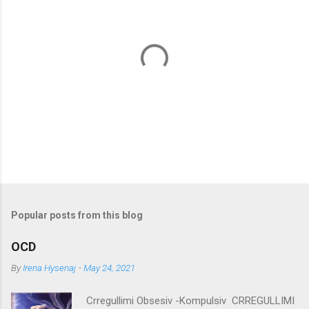
P
o
s
t
Popular posts from this blog
a
C
OCD
o
m
By
Irena Hysenaj
-
May 24, 2021
m
e
Crregullimi Obsesiv -Kompulsiv CRREGULLIMI
n