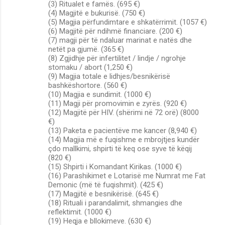
(3) Ritualet e famës. (695 €)
(4) Magjitë e bukurisë. (750 €)
(5) Magjia përfundimtare e shkatërrimit. (1057 €)
(6) Magjitë për ndihmë financiare. (200 €)
(7) magji për të ndaluar marinat e natës dhe
netët pa gjumë. (365 €)
(8) Zgjidhje për infertilitet / lindje / ngrohje
stomaku / abort (1,250 €)
(9) Magjia totale e lidhjes/besnikërisë
bashkëshortore. (560 €)
(10) Magjia e sundimit. (1000 €)
(11) Magji për promovimin e zyrës. (920 €)
(12) Magjitë për HIV. (shërimi në 72 orë) (8000
€)
(13) Paketa e pacientëve me kancer (8,940 €)
(14) Magjia më e fuqishme e mbrojtjes kundër
çdo mallkimi, shpirti të keq ose syve të këqij
(820 €)
(15) Shpirti i Komandant Kirikas. (1000 €)
(16) Parashikimet e Lotarisë me Numrat me Fat
Demonic (më të fuqishmit). (425 €)
(17) Magjitë e besnikërisë. (645 €)
(18) Rituali i parandalimit, shmangies dhe
reflektimit. (1000 €)
(19) Heqja e bllokimeve. (630 €)