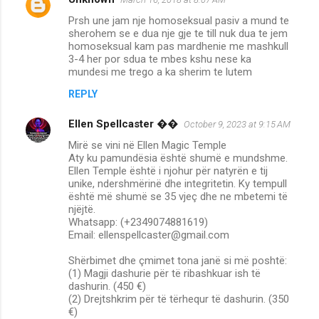
Prsh une jam nje homoseksual pasiv a mund te
sherohem se e dua nje gje te till nuk dua te jem
homoseksual kam pas mardhenie me mashkull
3-4 her por sdua te mbes kshu nese ka
mundesi me trego a ka sherim te lutem
REPLY
Ellen Spellcaster ��
October 9, 2023 at 9:15 AM
Mirë se vini në Ellen Magic Temple
Aty ku pamundësia është shumë e mundshme.
Ellen Temple është i njohur për natyrën e tij
unike, ndershmërinë dhe integritetin. Ky tempull
është më shumë se 35 vjeç dhe ne mbetemi të
njëjtë.
Whatsapp: (+2349074881619)
Email: ellenspellcaster@gmail.com
Shërbimet dhe çmimet tona janë si më poshtë:
(1) Magji dashurie për të ribashkuar ish të
dashurin. (450 €)
(2) Drejtshkrim për të tërhequr të dashurin. (350
€)