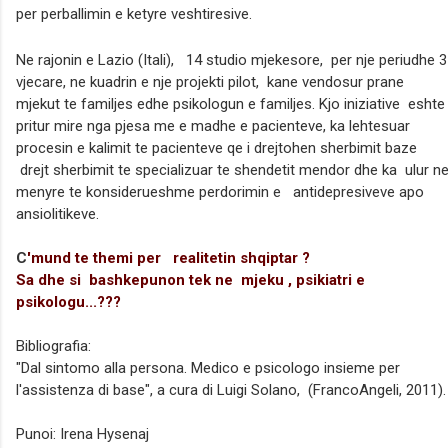
per perballimin e ketyre veshtiresive.
Ne rajonin e Lazio (Itali),
14 studio mjekesore, per nje periudhe 3
vjecare, ne kuadrin e nje projekti pilot, kane vendosur prane
mjekut te familjes edhe psikologun e familjes.
Kjo iniziative eshte
pritur mire nga pjesa me e madhe e pacienteve, ka lehtesuar
procesin e kalimit te pacienteve qe i drejtohen sherbimit baze
drejt sherbimit te specializuar te shendetit mendor dhe ka ulur n
menyre te konsiderueshme perdorimin e antidepresiveve apo
ansiolitikeve.
C
'mund te themi per realitetin shqiptar ?
Sa dhe si bashkepunon tek ne mjeku , psikiatri e
psikologu...???
Bibliografia:
"Dal sintomo alla persona. Medico e psicologo insieme per
l'assistenza di base", a cura di Luigi Solano, (FrancoAngeli, 2011).
Punoi: Irena Hysenaj