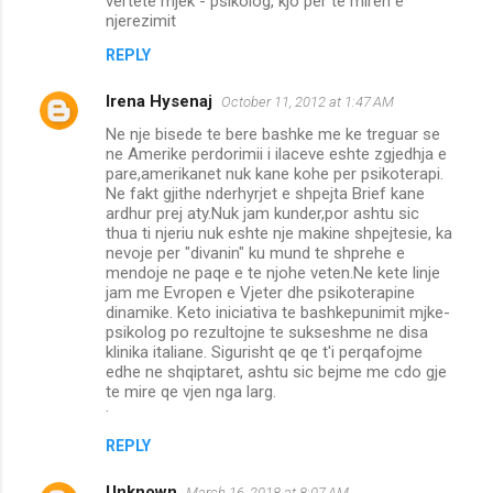
vertete mjek - psikolog, kjo per te miren e
njerezimit
REPLY
Irena Hysenaj
October 11, 2012 at 1:47 AM
Ne nje bisede te bere bashke me ke treguar se
ne Amerike perdorimii i ilaceve eshte zgjedhja e
pare,amerikanet nuk kane kohe per psikoterapi.
Ne fakt gjithe nderhyrjet e shpejta Brief kane
ardhur prej aty.Nuk jam kunder,por ashtu sic
thua ti njeriu nuk eshte nje makine shpejtesie, ka
nevoje per "divanin" ku mund te shprehe e
mendoje ne paqe e te njohe veten.Ne kete linje
jam me Evropen e Vjeter dhe psikoterapine
dinamike. Keto iniciativa te bashkepunimit mjke-
psikolog po rezultojne te sukseshme ne disa
klinika italiane. Sigurisht qe qe t'i perqafojme
edhe ne shqiptaret, ashtu sic bejme me cdo gje
te mire qe vjen nga larg.
·
REPLY
Unknown
March 16, 2018 at 8:07 AM