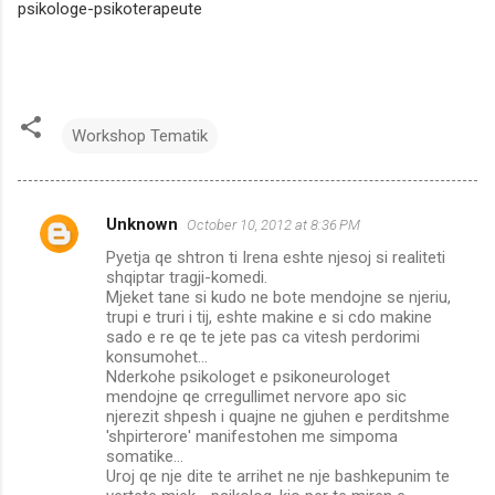
psikologe-psikoterapeute
Workshop Tematik
Unknown
October 10, 2012 at 8:36 PM
C
Pyetja qe shtron ti Irena eshte njesoj si realiteti
o
shqiptar tragji-komedi.
m
Mjeket tane si kudo ne bote mendojne se njeriu,
trupi e truri i tij, eshte makine e si cdo makine
m
sado e re qe te jete pas ca vitesh perdorimi
konsumohet...
e
Nderkohe psikologet e psikoneurologet
n
mendojne qe crregullimet nervore apo sic
njerezit shpesh i quajne ne gjuhen e perditshme
t
'shpirterore' manifestohen me simpoma
s
somatike...
Uroj qe nje dite te arrihet ne nje bashkepunim te