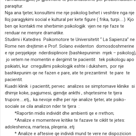
paraqitur.
Nga ana tjeter, konsultimi me nje psikolog behet i veshtire nga nje
lloj paragjykimi social e kultural per kete figure ( frika, turpi…..). Kjo
ben qe kontakti me sherbimin psikologjik vjen ne nje faze te
renduar ne menyre dramatike.
Studimi i Katedres Psikomotore te Universitetit “ La Sapienza” ne
Rome nen drejtimin e Prof. Solano evidenton domosdoshmerine
e nje perpjekjeje nderdisiplinore (bashkepunimin mjek – psikolog)
jo vetem ne momentin e dergimit te pacientit tek psikologu apo
psikiatri, kur crregullimi psikologjik eshte i dukshem, por nje
bashkepunim qe ne fazen e pare, ate te prezantimit te pare te
pacientit.
Kuadri klinik i pacientit, pervec analizes se simptomave klinike si
dhimje koke, pagjumesi, gjendje ankthi , shqetesime te tjera
trupore…..etj., ka nevoje edhe per nje analize tjeter, ate psiko-
sociale se cila analizon nder te tjera :
*
Raportin midis individit dhe ambienti qe e rrethon;
*Analize e momenteve kritike te fazave te ciklit te jetes:
adoleshenca, martesa, pleqeria…etj
*
Analize e aftesive qe individi mund te vere ne dispozicion